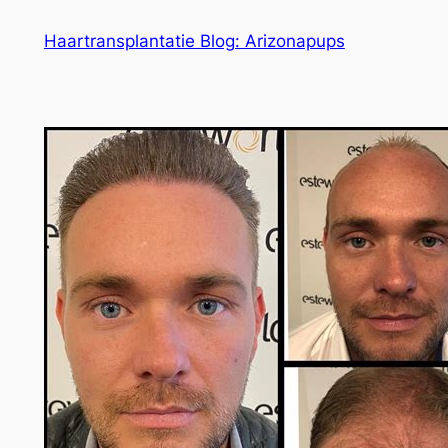
Ga
Haartransplantatie Blog: Arizonapups
naar
de
inhoud